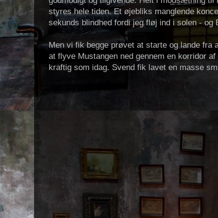
godmodigt og tilgivende. Helt i modsætning ti
styres hele tiden. Et øjebliks manglende koncen
sekunds blindhed fordi jeg fløj ind i solen - o
Men vi fik begge prøvet at starte og lande fra 
at flyve Mustangen ned gennem en korridor af 
kraftig som idag. Svend fik lavet en masse sm