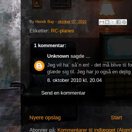
By
Henrik Bay
-
oktober 07, 2010
Etiketter:
RC-planes
1 kommentar:
Unknown
sagde ...
Jeg vil ha´ så´n en! - det må blive til f
glæde sig til. Jeg har jo også en dejlig
8. oktober 2010 kl. 20.04
Send en kommentar
Nyere opslag
Start
Abonner på:
Kommentarer til indlægget (Atom)