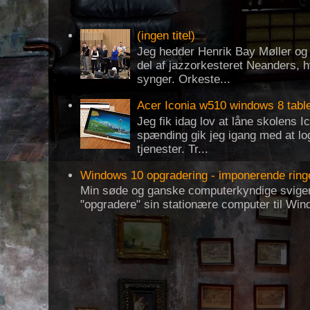
(ingen titel)
Jeg hedder Henrik Bay Møller og 
del af jazzorkesteret Neanders, h
synger. Orkeste...
Acer Iconia w510 windows 8 tabl
Jeg fik idag lov at låne skolens 
spænding gik jeg igang med at log
tjenester. Tr...
Windows 10 opgradering - imponerende ring
Min søde og ganske computerkyndige svigerf
"opgradere" sin stationære computer til Win