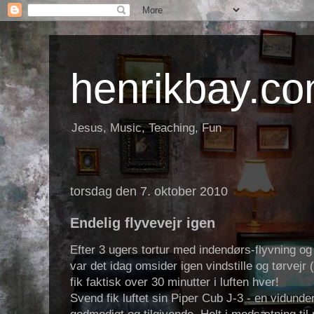
henrikbay.c
Jesus, Music, Teaching, Fun
torsdag den 7. oktober 2010
Endelig flyvevejr igen
Efter 3 ugers tortur med indendørs-flyvning og
var det idag omsider igen vindstille og tørvejr
fik faktisk over 30 minutter i luften hver!
Svend fik luftet sin Piper Cub J-3 - en vidunderl