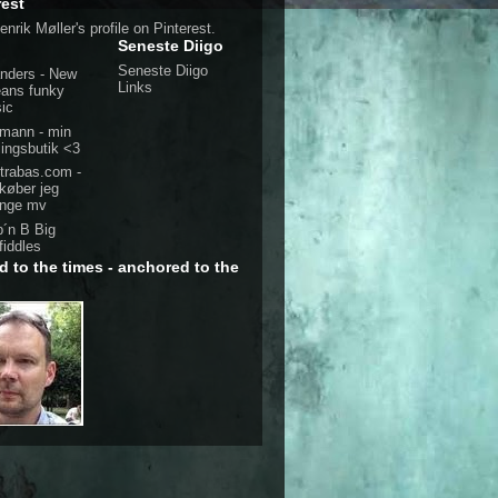
rest
enrik Møller's profile on Pinterest.
Seneste Diigo
Seneste Diigo
nders - New
Links
eans funky
ic
mann - min
lingsbutik <3
trabas.com -
 køber jeg
enge mv
p´n B Big
fiddles
d to the times - anchored to the