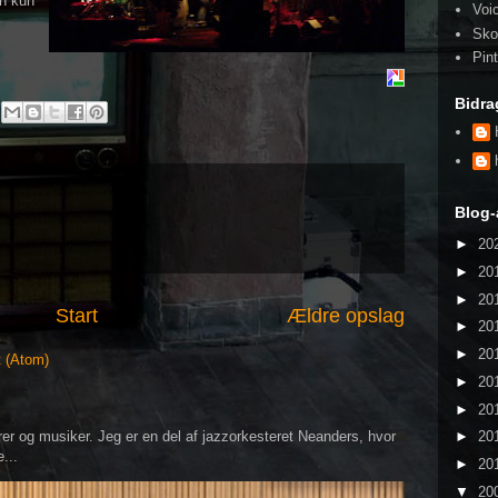
an kun
Voi
Sko
Pin
Bidra
Blog-
►
20
►
20
►
20
Start
Ældre opslag
►
20
►
20
t (Atom)
►
20
►
20
er og musiker. Jeg er en del af jazzorkesteret Neanders, hvor
►
20
...
►
20
▼
20