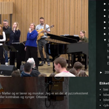
►
►
►
►
►
►
▼
N
►
20
Etiket
bas
 Møller og er lærer og musiker. Jeg er en del af jazzorkesteret
bib
ller kontrabas og synger. Orkeste...
bile
cyk