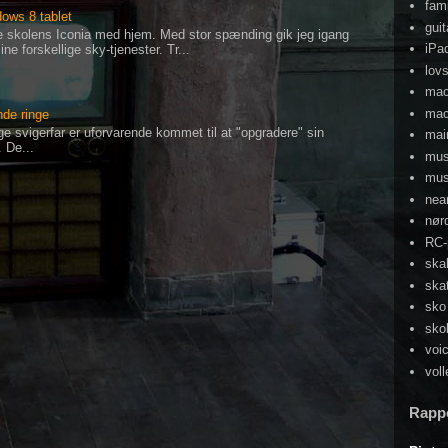
fami
ows 8 tablet
guit
åne skolens Iconia med hjem. Med stor spænding gik jeg igang
iPa
ne forskellige sky-tjenester. Tr...
lov
ma
mac
de ringe
 svigerfar er uforvarende kommet til at "opgradere" sin
mai
 De...
mu
mus
nea
nør
RC-
ska
ska
sko
sko
voi
voll
Rapp