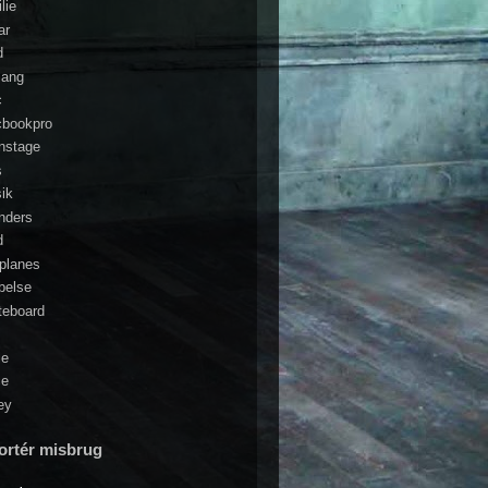
lie
ar
d
sang
c
bookpro
nstage
s
ik
nders
d
planes
belse
teboard
le
ce
ey
ortér misbrug