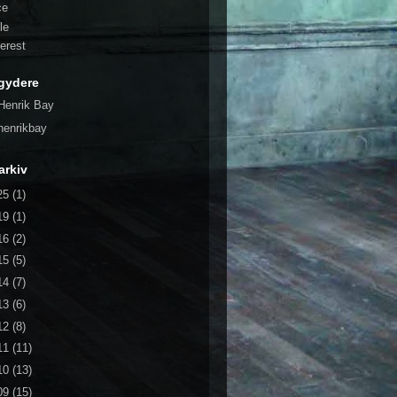
ce
le
terest
gydere
Henrik Bay
henrikbay
arkiv
25
(1)
19
(1)
16
(2)
15
(5)
14
(7)
13
(6)
12
(8)
11
(11)
10
(13)
09
(15)