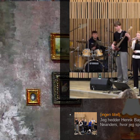
(ingen titel)
Jeg hedder Henrik Bay
Neanders, hvor jeg spi