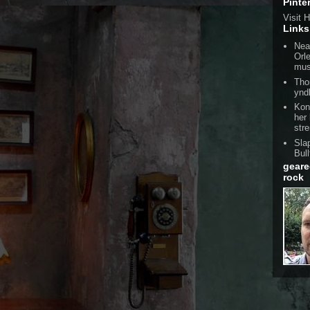
Pinte
Visit H
Links
Nea
Orl
mus
Tho
ynd
Kon
her
str
Sla
Bull
geare
rock