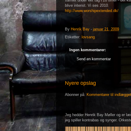
samlet under eet tag i 28 timer - det k
blive intenst. Vi ses 2010.
http://www.worshipextended.dk/
By
Henrik Bay
-
januar 21, 2009
Etiketter:
lovsang
Ingen kommentarer:
Send en kommentar
Nyere opslag
Abonner på:
Kommentarer til indlægge
Jeg hedder Henrik Bay Møller og er lær
jeg spiller kontrabas og synger. Orkeste