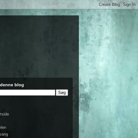
 denne blog
rtside
s
elen
sang