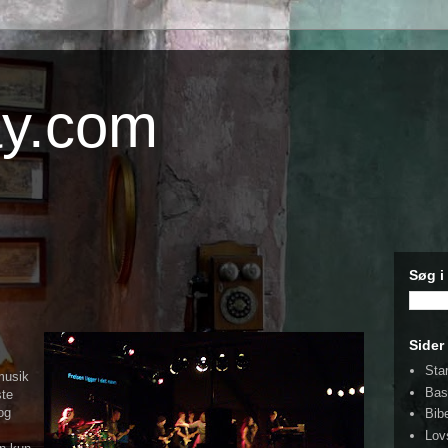
ay.com
Søg i
Sider
Sta
musik
Ba
ste
og
Bib
Lov