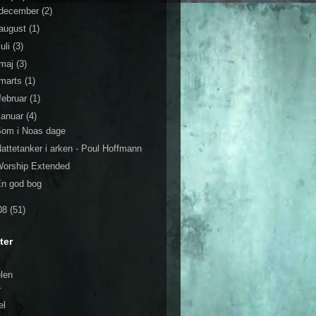
december
(2)
august
(1)
juli
(3)
maj
(3)
marts
(1)
februar
(1)
januar
(4)
Som i Noas dage
attetanker i arken - Poul Hoffmann
Worship Extended
En god bog
08
(51)
ter
elen
r
el