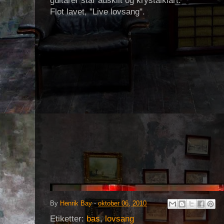
guitarer står adskilt og krystalklart.
Flot lavet, "Live lovsang".
By
Henrik Bay
-
oktober 06, 2010
Etiketter:
bas
,
lovsang