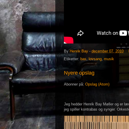
By
Henrik Bay
-
december 07, 2010
Etiketter:
bas
,
lovsang
,
musik
Nyere opslag
Abonner på:
Opslag (Atom)
Jeg hedder Henrik Bay Møller og er lær
jeg spiller kontrabas og synger. Orkeste