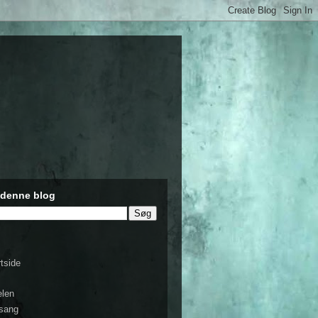
 denne blog
rtside
s
elen
sang