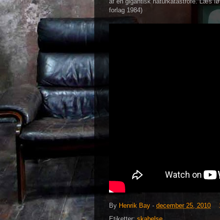
af en gigantisk naturkatastrofe. Læs iø
forlag 1984)
By
Henrik Bay
-
december 25, 2010
Etiketter:
skabelse