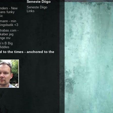
Seneste Diigo
Seneste Diigo
nders - New
Links
eans funky
ic
mann - min
lingsbutik <3
trabas.com -
 køber jeg
enge mv
p´n B Big
fiddles
d to the times - anchored to the