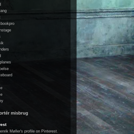
d
sang
c
bookpro
nstage
s
ik
nders
d
planes
belse
teboard
le
ce
ey
ortér misbrug
rest
enrik Møller's profile on Pinterest.