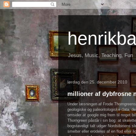
henrikb
Jesus, Music, Teaching, Fun
lørdag den 25. december 2010
millioner af dybfrosne 
Under læsningen af Frode Thorngreens
geologiske og paleontologiske data, de
omsider at google mig frem til noget bi
Thorngreen påstår i sin bog: at skelet
bogstaveligt talt udgør Nordsibiriens sl
smelter eller eroderes af en flod eller