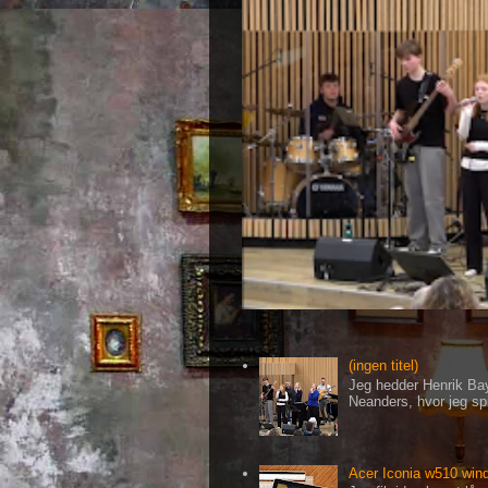
(ingen titel)
Jeg hedder Henrik Bay
Neanders, hvor jeg spi
Acer Iconia w510 wind