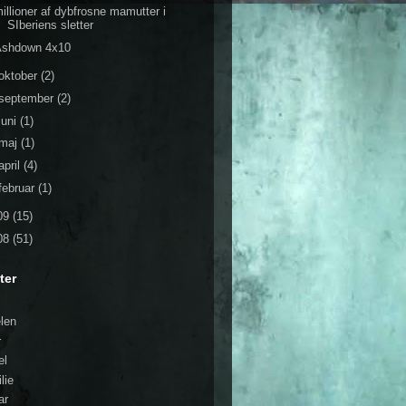
illioner af dybfrosne mamutter i
SIberiens sletter
Ashdown 4x10
oktober
(2)
september
(2)
juni
(1)
maj
(1)
april
(4)
februar
(1)
09
(15)
08
(51)
ter
elen
r
el
lie
ar