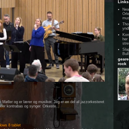
Links
Nea
Orl
mus
Tho
ynd
Kon
her
str
Sla
Bull
geare
rock
 Møller og er lærer og musiker. Jeg er en del af jazzorkesteret
ller kontrabas og synger. Orkeste...
ows 8 tablet