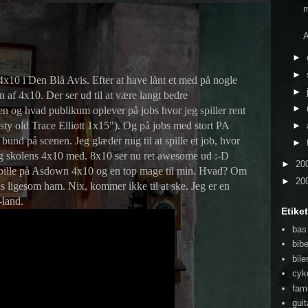
m
►
►
4x10 i Den Blå Avis. Efter at have lånt et med på nogle
►
n af 4x10. Der ser ud til at være langt bedre
►
 og hvad publikum oplever på jobs hvor jeg spiller rent
ty old Trace Elliott 1x15"). Og på jobs med stort PA
►
 bund på scenen. Jeg glæder mig til at spille et job, hvor
►
 og skolens 4x10 med. 8x10 ser nu ret awesome ud :-D
►
20
 spille på Asdown 4x10 og en top mage til min. Hvad? Om
►
20
as ligesom ham. Nix, kommer ikke til at ske. Jeg er en
-land.
Etiket
bas
bib
bile
cyk
fami
guit