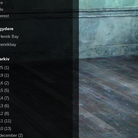
ce
le
terest
gydere
Henrik Bay
henrikbay
arkiv
25
(1)
19
(1)
16
(2)
15
(5)
14
(7)
13
(6)
12
(8)
11
(11)
10
(13)
december
(2)