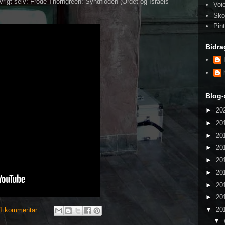
vrigt selv: Frode Thorngreen: Syndfloden (Ordet og Israels
Voi
Sko
Pin
Bidra
Blog-
►
20
►
20
►
20
►
20
►
20
►
20
►
20
►
20
▼
20
1 kommentar:
▼