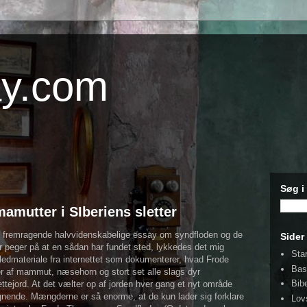
ay.com
Søg i
mamutter i SIberiens sletter
 fremragende halvvidenskabelige essay om syndfloden og de
Sider
r peger på at en sådan har fundet sted, lykkedes det mig
Sta
lledmateriale fra internettet som dokumenterer, hvad Frode
Ba
ter af mammut, næsehorn og stort set alle slags dyr
Bib
ettejord. At det vælter op af jorden hver gang et nyt område
 lignende. Mængderne er så enorme, at de kun lader sig forklare
Lov