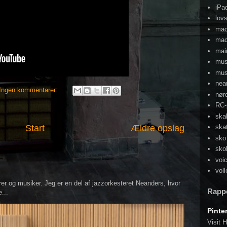
iPa
lov
ma
mac
mai
mu
mus
nea
Ingen kommentarer:
nør
RC-
ska
Start
Ældre opslag
ska
sko
sko
voi
voll
er og musiker. Jeg er en del af jazzorkesteret Neanders, hvor
Rapp
...
Pinte
Visit H