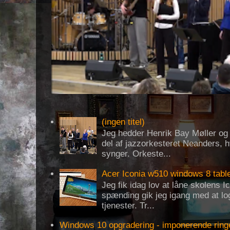
(ingen titel)
Jeg hedder Henrik Bay Møller og 
del af jazzorkesteret Neanders, h
synger. Orkeste...
Acer Iconia w510 windows 8 tabl
Jeg fik idag lov at låne skolens 
spænding gik jeg igang med at log
tjenester. Tr...
Windows 10 opgradering - imponerende ring