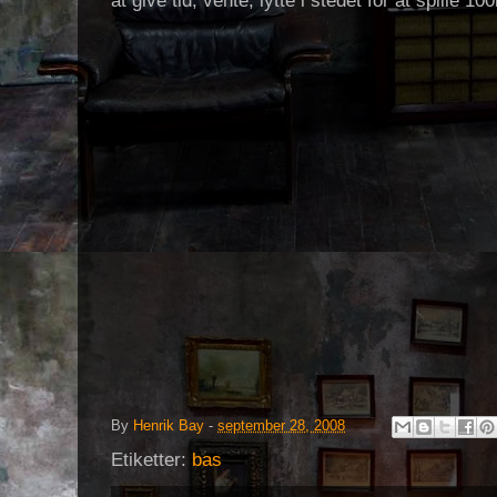
at give tid, vente, lytte i stedet for at spille 
By
Henrik Bay
-
september 28, 2008
Etiketter:
bas